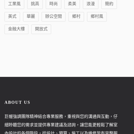
工業風
挑高
時尚
柔美
浪漫
簡約
美式
華麗
辦公空間
鄉村
鄉村風
金融大樓
開放式
ABOUT US
巨幄強調團隊精神結合專業服務，重視與您的溝通與互動，仔
細聆聽您的需求並提供專業建議及諮詢，讓您能更輕鬆了解室
內設計的各個階段，從設計、預算、施工以及維修皆有完整服