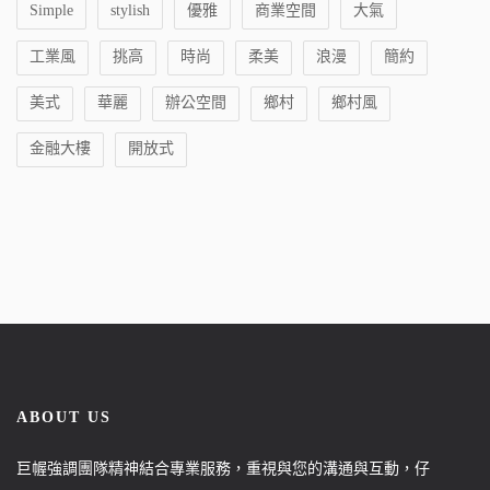
Simple
stylish
優雅
商業空間
大氣
工業風
挑高
時尚
柔美
浪漫
簡約
美式
華麗
辦公空間
鄉村
鄉村風
金融大樓
開放式
ABOUT US
巨幄強調團隊精神結合專業服務，重視與您的溝通與互動，仔