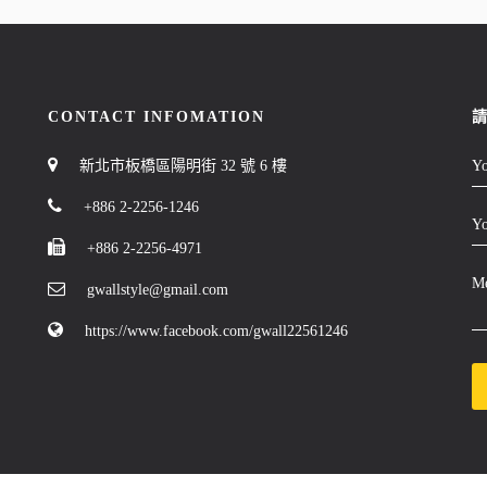
CONTACT INFOMATION
新北市板橋區陽明街 32 號 6 樓
+886 2-2256-1246
+886 2-2256-4971
gwallstyle@gmail.com
https://www.facebook.com/gwall22561246